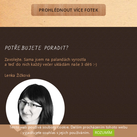
PROHLÉDNOUT VÍCE FOTEK
POTŘEBUJETE PORADIT?
Zavolejte. Sama jsem na palandách vyrostla
a teď do nich každý večer ukládám naše 3 děti :-)
Lenka Žižková
Tento web používá soubory cookie. Dalším procházením tohoto webu
ROZUMÍM
vyjadřujete souhlas s jejich používáním.