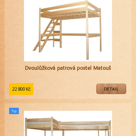
Dvoulůžková patrová postel Matouš
22 800 Kč
DETAIL
Tip