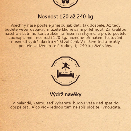
Nosnost 120 až 240 kg
Všechny naše postele unesou jak děti, tak dospělé. Až tedy
budete večer uspávat, můžete klidně sami přilehnout. Za kvalitou
našeho vlastního konstrukčního řešení si stojíme, a proto postele
začínají s min. nosností 120 kg, nicméně při našem testování
nosností vydrží daleko větší zatížení. V našem testu prošly
postele zatížením celé rodiny, tj. 240 kg živé váhy.
Výdrž navěky
V palandě, kterou teď vyberete, budou vaše děti spát do
dospělosti. A co víc - jednou tam nejspíš uložíte i vnoučata.