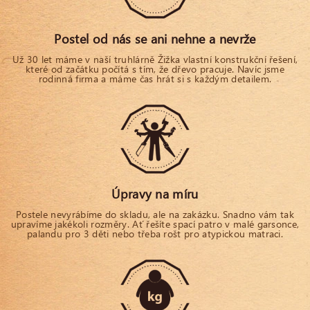
Postel od nás se ani nehne a nevrže
Už 30 let máme v naší truhlárně Žižka vlastní konstrukční řešení,
které od začátku počítá s tím, že dřevo pracuje. Navíc jsme
rodinná firma a máme čas hrát si s každým detailem.
Úpravy na míru
Postele nevyrábíme do skladu, ale na zakázku. Snadno vám tak
upravíme jakékoli rozměry. Ať řešíte spací patro v malé garsonce,
palandu pro 3 děti nebo třeba rošt pro atypickou matraci.