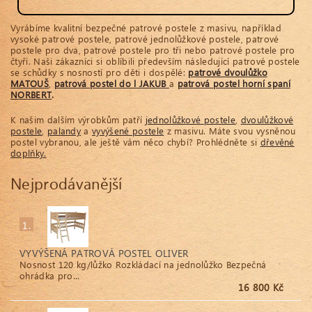
Vyrábíme kvalitní bezpečné patrové postele z masivu, například
vysoké patrové postele, patrové jednolůžkové postele, patrové
postele pro dva, patrové postele pro tři nebo patrové postele pro
čtyři. Naši zákazníci si oblíbili především následující patrové postele
se schůdky s nosností pro děti i dospělé:
patrové dvoulůžko
MATOUŠ
,
patrová postel do l JAKUB
a
patrová postel horní spaní
NORBERT
.
K našim dalším výrobkům patří
jednolůžkové postele
,
dvoulůžkové
postele
,
palandy
a
vyvýšené postele
z masivu. Máte svou vysněnou
postel vybranou, ale ještě vám něco chybí? Prohlédněte si
dřevěné
doplňky.
Nejprodávanější
1.
VYVÝŠENÁ PATROVÁ POSTEL OLIVER
Nosnost 120 kg/lůžko Rozkládací na jednolůžko Bezpečná
ohrádka pro...
16 800 Kč