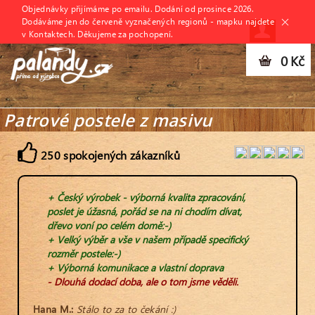
Objednávky přijímáme po emailu. Dodání od prosince 2026.
Dodáváme jen do červeně vyznačených regionů - mapku najdete
v Kontaktech. Děkujeme za pochopení.
0 Kč
Patrové postele z masivu
250 spokojených zákazníků
+ Český výrobek - výborná kvalita zpracování,
poslet je úžasná, pořád se na ni chodím dívat,
dřevo voní po celém domě:-)
+ Velký výběr a vše v našem případě specifický
rozměr postele:-)
+ Výborná komunikace a vlastní doprava
- Dlouhá dodací doba, ale o tom jsme věděli.
Hana M.:
Stálo to za to čekání :)