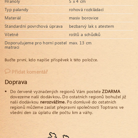
Hranoly
5 x 4 cm
Typ palandy
rohová rozkládací
Materiál
masiv borovice
Standardní povrchová úprava
bezbarvý lak s atestem
Včetně
roštů a schůdků
Doporučujeme pro horní postel
max. 13 cm
matraci
Buďte první, kdo napíše příspěvek k této položce.
Přidat komentář
Doprava
Do červeně vyznačených regionů Vám postele
ZDARMA
dovezeme naší dodávkou
.
Do ostatních regionů bohužel již
naší dodávkou
nerozvážíme.
Po domluvě do ostatních
regionů můžeme zaslat přepravní společností Toptrans ve
všední den za úplatu dle počtu km a váhy.