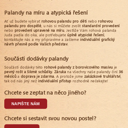
Palandy na míru a atypická řešení
Ať už budete vybírat
rohovou palandu pro děti
nebo
rohovou
palandu pro dospělé
, u nás si můžete zvolit
standardní provedení
nebo
provedení upravené na míru
. Jestliže Vám rohová palanda
Juda padla do oka, ale potřebujete
úplně atypické řešení
,
kontaktujte nás a my připravíme a zašleme
individuální grafický
návrh přesně podle Vašich představ
.
Součásti dodávky palandy
Součástí dodávky této
rohové palandy z borovicového masivu
je
pevný rošt a šikmé schůdky
.
Záruka
na všechny naše palandy činí
36
měsíců
a
doprava je zdarma
. A protože jsme
zakázkové truhlářství
,
tak od nás jiný než
individuální přístup
rozhodně nečekejte!
Chcete se zeptat na něco jiného?
NAPIŠTE NÁM
Chcete si sestavit svou novou postel?