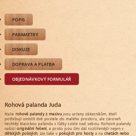
POPIS
PARAMETRY
DISKUZE
DOPRAVA A PLATBA
OBJEDNÁVKOVÝ FORMULÁŘ
Rohová palanda Juda
Naše
rohové palandy z masivu
jsou určeny zákazníkům, kteří
potřebují umístit dvě postele do malého prostoru, ale zároveň
nechtějí klasickou palandu s lůžky svisle nad sebou. Rohové palandy
nabízí
originální řešení
, a proto jsou čím dál rozšířenější nejen v
dětských pokojích
, ale také v
pokojích pro hosty
a na
chatách nebo