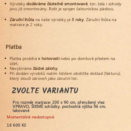
Výrobky
dodáváme částečně smontované
, tzn. čela i schody
jsou již smontovány. Rošt je spojen čalounickou páskou.
Záruční lhůta
na naše výrobky je
3 roky
. Záruční lhůta na
matrace je 2 roky.
Platba
Platba probíhá
v hotovosti
nebo po domluvě předem na
účet.
Nevybíráme
žádné zálohy
.
Při dodání výrobků naším řidičem obdržíte doklad (fakturu),
který slouží zároveň jako záruční list.
ZVOLTE VARIANTU
Pro rozměr matrace: 200 x 90 cm, přerušený vlez
VPRAVO, ŠIKMÉ schůdky, pochodná výška 96 cm,
lakované
Momentálně nedostupné
16 600 Kč