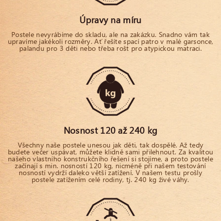
Úpravy na míru
Postele nevyrábíme do skladu, ale na zakázku. Snadno vám tak
upravíme jakékoli rozměry. Ať řešíte spací patro v malé garsonce,
palandu pro 3 děti nebo třeba rošt pro atypickou matraci.
Nosnost 120 až 240 kg
Všechny naše postele unesou jak děti, tak dospělé. Až tedy
budete večer uspávat, můžete klidně sami přilehnout. Za kvalitou
našeho vlastního konstrukčního řešení si stojíme, a proto postele
začínají s min. nosností 120 kg, nicméně při našem testování
nosností vydrží daleko větší zatížení. V našem testu prošly
postele zatížením celé rodiny, tj. 240 kg živé váhy.