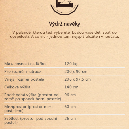
Výdrž navěky
V palandě, kterou teď vyberete, budou vaše děti spát do
dospělosti. A co víc - jednou tam nejspíš uložíte i vnoučata.
Max. nosnost na lůžko
120 kg
Pro rozměr matrace
200 x 90 cm
Vnější rozměr postele
206 x 97,5 cm
Celková výška
140 cm
Podchodná výška (prostor od
96 cm
země po spodek horní postele)
Meziprostor (prostor mezi
60 cm
postelemi)
Světlost (prostor pod spodní
26 cm
postelí)