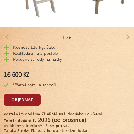
1
z 6
Nosnost 120 kg/lůžko
Rozkládací na 2 postele
Posuvné schody na háčky
16 600 Kč
Včetně roštu a schodů
OBJEDNAT
Postel vám dodáme
ZDARMA
naší dodávkou o víkendu.
r. 2026 (od prosince)
Termín dodání:
Vyrábíme v truhlárně přímo
pro vás
.
Záruka 3 roky. Platba v hotovosti v den dodání.