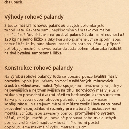
chalupách
.
Výhody rohové palandy
S touto
masivní rohovou palandou
u svých potomků jistě
zabodujete. Řeknete sami, nepřipomíná Vám takovou malou
prolézačku? Dospělí zase na
poctivé palandě Juda
ocení
nosnost až
120 kg na jedno lůžko
a díky tvaru do písmene „L“ se spodní spáč
nemusí bát, že by ráno hlavou narazil do horního lůžka. V případě
potřeby je možné rohovou palandu Juda během okamžiku
rozložit
na dvě bytelná samostatná lůžka
.
Konstrukce rohové palandy
Na
výrobu rohové palandy Juda
se používá pouze
kvalitní masiv
borovice
. Spoje jsou řešeny pomocí
osvědčených imbusových
šroubů s válečkovou maticí
.
Tyto spoje
jsou považovány za jedny z
nejpevnějších a nejtrvanlivějších na trhu
!
Borovicový masiv
je už v
základním provedení
dvakrát ošetřen bezbarvým lakem s atestem
.
Barvu pro svou novou rohovou palandu si vybíráte v našem
konfigurátoru
. Na stejném místě si
můžete zvolit i levé nebo pravé
provedení vlezu, základní rozměry pro matraci či požadavek na
montáž
. Schůdky jsou zavěšeny pomocí
promyšleného systému
háčků
, který je umožňuje libovolně posouvat nebo trvale uchytit
pomocí vrutů, které najdete v kování. Pro horní postel
doporučujeme maximální výšku matrace 13 cm.