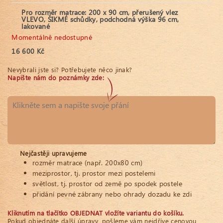
Pro rozměr matrace: 200 x 90 cm, přerušený vlez
VLEVO, ŠIKMÉ schůdky, podchodná výška 96 cm,
lakované
Momentálně nedostupné
16 600 Kč
Nevybrali jste si? Potřebujete něco jinak?
Napište nám do poznámky zde:
Nejčastěji upravujeme
rozměr matrace (např. 200x80 cm)
meziprostor, tj. prostor mezi postelemi
světlost, tj. prostor od země po spodek postele
přidání pevné zábrany nebo ohrady dozadu ke zdi
Kliknutím na tlačítko OBJEDNAT vložíte variantu do košíku.
Pokud objednáte další úpravy, pošleme vám nejdříve cenovou