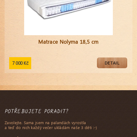
Matrace Nolyma 18,5 cm
7 000 Kč
DETAIL
POTŘEBUJETE PORADIT?
Zavolejte. Sama jsem na palandách vyrostla
a teď do nich každý večer ukládám naše 3 děti :-)