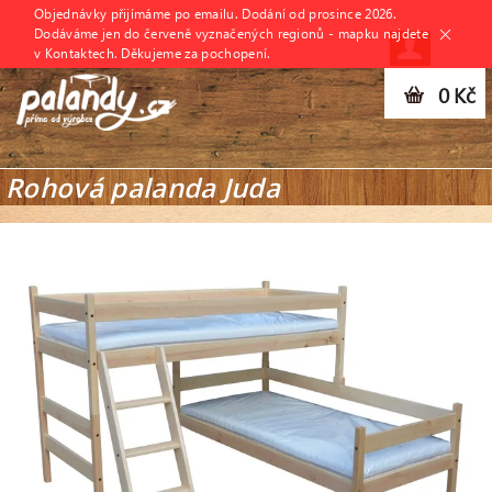
Objednávky přijímáme po emailu. Dodání od prosince 2026.
Dodáváme jen do červeně vyznačených regionů - mapku najdete
v Kontaktech. Děkujeme za pochopení.
0 Kč
Rohová palanda Juda