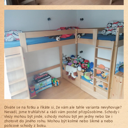
Díváte se na fotku a říkáte si, že vám ale tahle varianta nevyhovuje?
Nevadí, jsme truhlářství a rádi vám postel přizpůsobíme. Schody i
vlezy mohou být jinde, schody mohou být jen jedny nebo lze i
zhotovit do jiného rohu. Mohou být kolmé nebo šikmé a nebo
policové schody z boku.