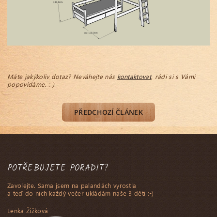
Máte jakýkoliv dotaz? Neváhejte nás
kontaktovat
, rádi si s Vámi
popovídáme. :-)
PŘEDCHOZÍ ČLÁNEK
POTŘEBUJETE PORADIT?
Zavolejte. Sama jsem na palandách vyrostla
a teď do nich každý večer ukládám naše 3 děti :-)
Lenka Žižková