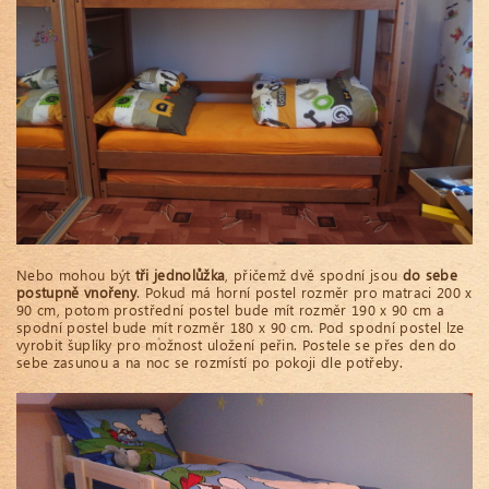
Nebo mohou být
tři jednolůžka
, přičemž dvě spodní jsou
do sebe
postupně vnořeny
. Pokud má horní postel rozměr pro matraci 200 x
90 cm, potom prostřední postel bude mít rozměr 190 x 90 cm a
spodní postel bude mít rozměr 180 x 90 cm. Pod spodní postel lze
vyrobit šuplíky pro možnost uložení peřin. Postele se přes den do
sebe zasunou a na noc se rozmístí po pokoji dle potřeby.