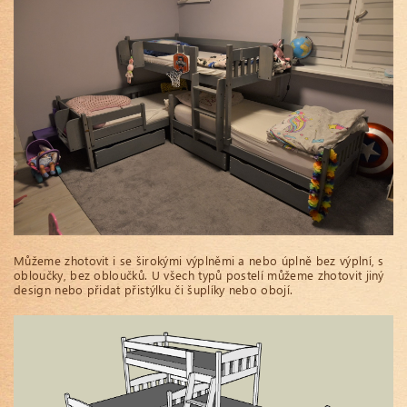
Můžeme zhotovit i se širokými výplněmi a nebo úplně bez výplní, s
obloučky, bez obloučků. U všech typů postelí můžeme zhotovit jiný
design nebo přidat přistýlku či šuplíky nebo obojí.