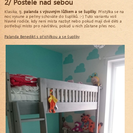
2/ Postele nad sebou
Klasika, tj.
palanda s výsuvným lůžkem a se šuplíky
. Přistýlka se na
noc vysune a peřiny schováte do šuplíků. :-) Tuto variantu volí
hlavně rodiče, kdy není místa nazbyt nebo pokud mají dvě děti a
potřebují místo pro návštěvu, pokud u nich zůstane přes noc.
Palanda Benedikt s přistýlkou a se šuplíky