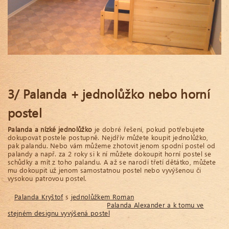
3/ Palanda + jednolůžko nebo horní
postel
Palanda a nízké jednolůžko
je dobré řešení, pokud potřebujete
dokupovat postele postupně. Nejdřív můžete koupit jednolůžko,
pak palandu. Nebo vám můžeme zhotovit jenom spodní postel od
palandy a např. za 2 roky si k ní můžete dokoupit horní postel se
schůdky a mít z toho palandu. A až se narodí třetí dětátko, můžete
mu dokoupit už jenom samostatnou postel nebo vyvýšenou či
vysokou patrovou postel.
Palanda Kryštof
s
jednolůžkem Roman
Palanda Alexander a k tomu ve
stejném designu vyvýšená postel