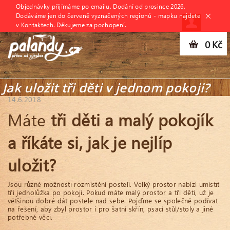
Objednávky přijímáme po emailu. Dodání od prosince 2026.
Dodáváme jen do červeně vyznačených regionů - mapku najdete
v Kontaktech. Děkujeme za pochopení.
0 Kč
Jak uložit tři děti v jednom pokoji?
14.6.2018
Máte
tři děti a malý pokojík
a říkáte si, jak je nejlíp
uložit?
Jsou různé možnosti rozmístění postelí. Velký prostor nabízí umístit
tři jednolůžka po pokoji. Pokud máte malý prostor a tři děti, už je
většinou dobré dát postele nad sebe. Pojďme se společně podívat
na řešení, aby zbyl prostor i pro šatní skřín, psací stůl/stoly a jiné
potřebné věci.