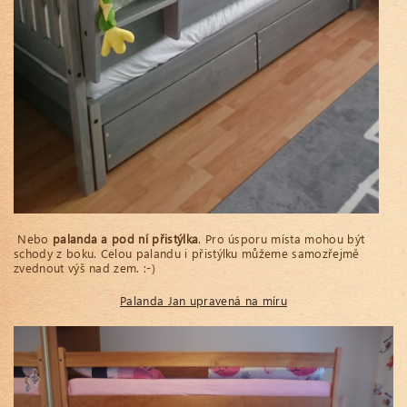
Nebo
palanda a pod ní přistýlka
. Pro úsporu místa mohou být
schody z boku. Celou palandu i přistýlku můžeme samozřejmě
zvednout výš nad zem. :-)
Palanda Jan upravená na míru