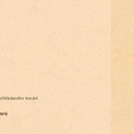
řikládaného kování
spoj