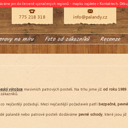
dáváme jen do červeně vyznačených regionů - mapku najdete v Kontaktech. Děku
775 218 318
info@palandy.cz
pravy na míru
Foto od zákazníků
Recenze
český výrobce
masivních patrových postelí. Na trhu jsme již
od roku 1989
 zákazníků.
co nejčastěji požadují. Mezi nejčastější požadavek patří
bezpečné, pevn
ždé palandě nebo patrové posteli dodáváme
pevné schody
, které jsou ji