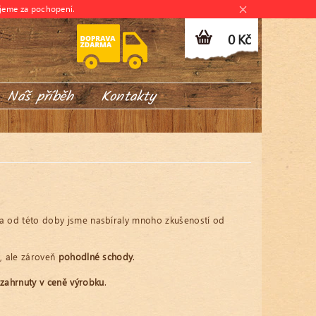
jeme za pochopení.
0 Kč
Náš příběh
Kontakty
a od této doby jsme nasbíraly mnoho zkušeností od
é
, ale zároveň
pohodlné schody
.
ž
zahrnuty v ceně výrobku
.