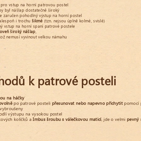
 pro vstup na horní patrovou postel
by byl nášlap dostatečně široký
je zaručen pohodlný výstup na horní postel
lespoň i trochu
šikmé
(tzn. nejsou úplně kolmé, svislé)
ý vstup na horní spaní patrové postele
oveň široký nášlap
,
likož nemusí vyvinout velkou námahu
hodů k patrové posteli
sou na háčky
bovolně
po patrové posteli
přesunovat
nebo napevno přichytit
pomocí p
vybroušeny
hodlí výstupu na vysokou postel
kových kolíčků a
Imbus šroubu s válečkovou maticí
, jde o velmi
pevný 