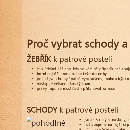
Proč vybrat schody a
ŽEBŘÍK
k patrové posteli
je s úzkými nášlapy, kdy ve většině případů našlapu
horní nejužší hrana
prkna
řeže do nohy
pokud jsou hrany špatně vybroušeny,
mohou být i o
nášlap je většinou
široký 4 cm
při výstupu
se musí
často
přitahovat za ruce
SCHODY
k patrové posteli
jsou s širokými nášlapy, 
našlapujeme na nejširší 
nášlap
neřeže do nohy