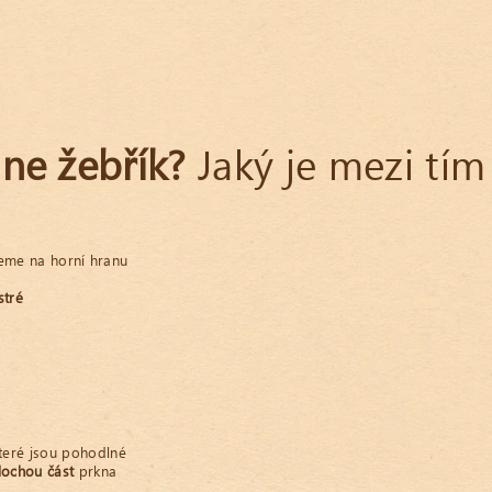
 ne žebřík?
Jaký je mezi tím
jeme na horní hranu
stré
které jsou pohodlné
plochou část
prkna