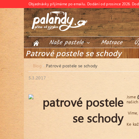
Objednávky přijímáme po emailu. Dodání od prosince 2026. Do
Naše postele
Matrace
Ú
Patrové postele se schody
Blog
Patrové postele se schody
5.3.2017
Jsme
našich
Víme, 
Ke ka