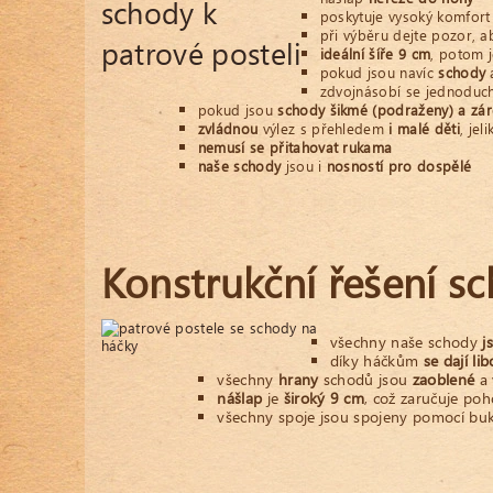
poskytuje vysoký komfort
při výběru dejte pozor, a
ideální šíře 9 cm
, potom 
pokud jsou navíc
schody
a
zdvojnásobí se jednoduch
pokud jsou
schody šikmé (podraženy) a zár
zvládnou
výlez s přehledem
i malé děti
, je
nemusí se přitahovat rukama
naše schody
jsou i
nosností pro dospělé
Konstrukční řešení sc
všechny naše schody
j
díky háčkům
se dají li
všechny
hrany
schodů jsou
zaoblené
a 
nášlap
je
široký 9 cm
, což zaručuje po
všechny spoje jsou spojeny pomocí bu