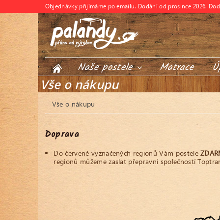
Objednávky přijímáme po emailu. Dodání od prosince 2026. Do
Naše postele
Matrace
Ú
Vše o nákupu
Vše o nákupu
Doprava
Do červeně vyznačených regionů Vám postele
ZDA
regionů můžeme zaslat přepravní společností Toptran