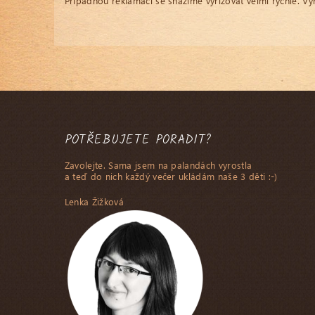
Případnou reklamaci se snažíme vyřizovat velmi rychle. V
POTŘEBUJETE PORADIT?
Zavolejte. Sama jsem na palandách vyrostla
a teď do nich každý večer ukládám naše 3 děti :-)
Lenka Žižková