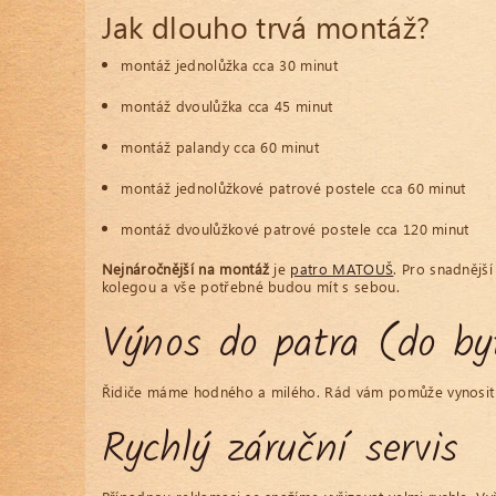
Jak dlouho trvá montáž?
montáž jednolůžka cca 30 minut
montáž dvoulůžka cca 45 minut
montáž palandy cca 60 minut
montáž jednolůžkové patrové postele cca 60 minut
montáž dvoulůžkové patrové postele cca 120 minut
Nejnáročnější na montáž
je
patro MATOUŠ
. Pro snadnějš
kolegou a vše potřebné budou mít s sebou.
Výnos do patra (do by
Řidiče máme hodného a milého. Rád vám pomůže vynosit j
Rychlý záruční servis