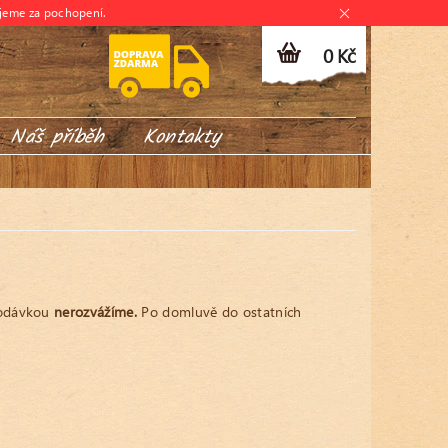
jeme za pochopení.
0 Kč
Náš příběh
Kontakty
dodávkou
nerozvážíme.
Po domluvě do ostatních