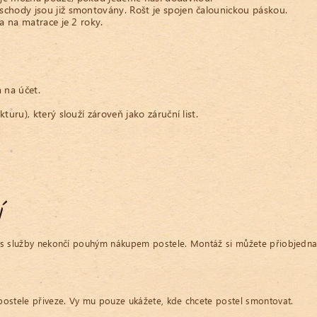
 i schody jsou již smontovány. Rošt je spojen čalounickou páskou.
ta na matrace je 2 roky.
na účet.
uru), který slouží zároveň jako záruční list.
í
u nás služby nekončí pouhým nákupem postele. Montáž si můžete přiobjedn
postele přiveze. Vy mu pouze ukážete, kde chcete postel smontovat.