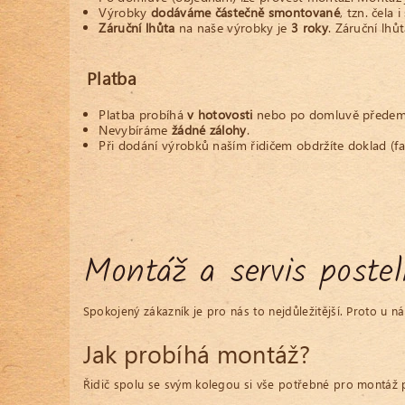
Výrobky
dodáváme částečně smontované
, tzn. čela
Záruční lhůta
na naše výrobky je
3 roky
. Záruční lhů
Platba
Platba probíhá
v hotovosti
nebo po domluvě předem 
Nevybíráme
žádné zálohy
.
Při dodání výrobků naším řidičem obdržíte doklad (fakt
Montáž a servis postel
Spokojený zákazník je pro nás to nejdůležitější. Proto 
Jak probíhá montáž?
Řidič spolu se svým kolegou si vše potřebné pro montáž 