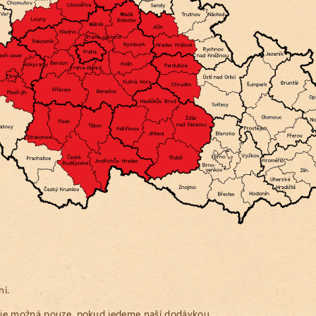
í.
 je možná pouze, pokud jedeme naší dodávkou.