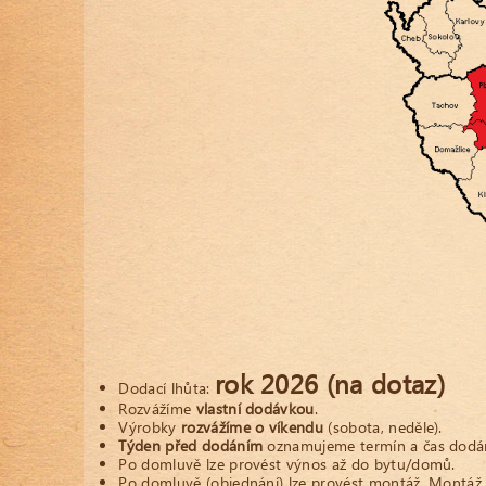
rok 2026
(na dotaz)
Dodací lhůta:
Rozvážíme
vlastní dodávkou
.
Výrobky
rozvážíme o víkendu
(sobota, neděle).
Týden před dodáním
oznamujeme termín a čas dodán
Po domluvě lze provést výnos až do bytu/domů.
Po domluvě (objednání) lze provést montáž. Montáž