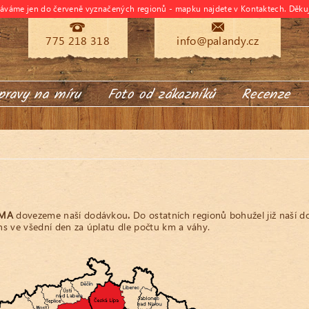
dáváme jen do červeně vyznačených regionů - mapku najdete v Kontaktech. Děku
775 218 318
info@palandy.cz
pravy na míru
Foto od zákazníků
Recenze
RMA
dovezeme naší dodávkou
.
Do ostatních regionů bohužel již naší 
s ve všední den za úplatu dle počtu km a váhy.