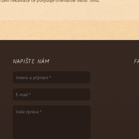
yřízení reklamace se pohybuje orientačně okolo 7dnů.
NAPIŠTE NÁM
F