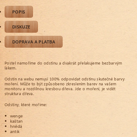
POPIS
DISKUZE
DOPRAVA A PLATBA
Postel namoříme do odstínu a dvakrát přelakujeme bezbarvým
lakem.
Odstín na webu nemusí 100% odpovídat odstínu skutečné barvy
moření. Může to být způsobeno zkreslením barev na vašem
monitoru a rozdílnou kresbou dřeva. Jde o moření, je vidět
struktura dřeva.
Odstíny, které moříme:
wenge
kaštan
hnědá
antik