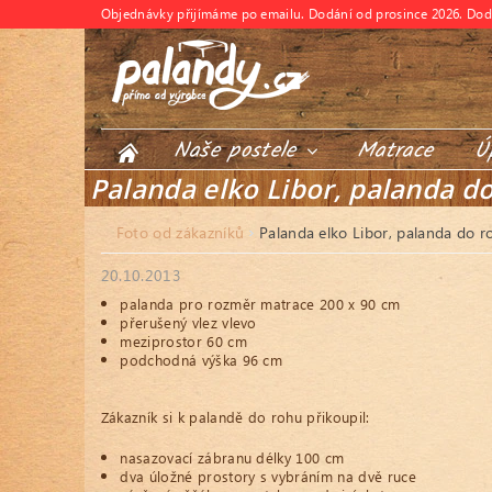
Objednávky přijímáme po emailu. Dodání od prosince 2026. Do
Naše postele
Matrace
Ú
Palanda elko Libor, palanda d
Foto od zákazníků
Palanda elko Libor, palanda do r
20.10.2013
palanda pro rozměr matrace 200 x 90 cm
přerušený vlez vlevo
meziprostor 60 cm
podchodná výška 96 cm
Zákazník si k palandě do rohu přikoupil:
nasazovací zábranu délky 100 cm
dva úložné prostory s vybráním na dvě ruce