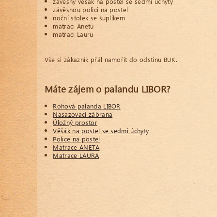
závěsný věšák na postel se sedmi úchyty
závěsnou polici na postel
noční stolek se šuplíkem
matraci Anetu
matraci Lauru
Vše si zákazník přál namořit do odstínu BUK.
Máte zájem o palandu LIBOR?
Rohová palanda LIBOR
Nasazovací zábrana
Úložný prostor
Věšák na postel se sedmi úchyty
Police na postel
Matrace ANETA
Matrace LAURA