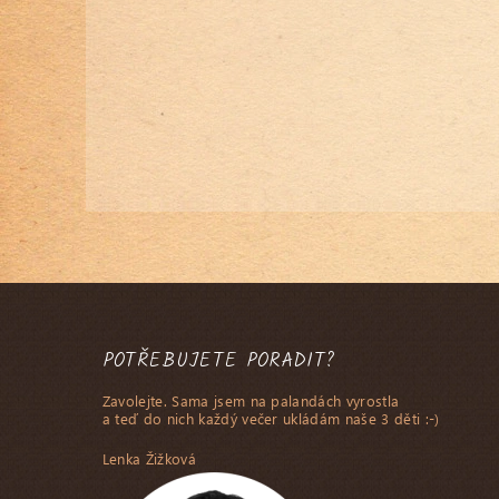
POTŘEBUJETE PORADIT?
Zavolejte. Sama jsem na palandách vyrostla
a teď do nich každý večer ukládám naše 3 děti :-)
Lenka Žižková