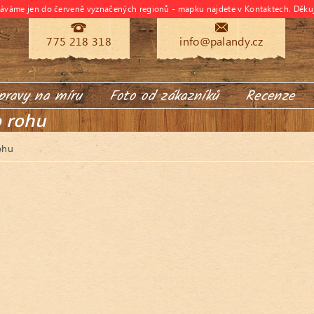
dáváme jen do červeně vyznačených regionů - mapku najdete v Kontaktech. Děku
775 218 318
info@palandy.cz
pravy na míru
Foto od zákazníků
Recenze
o rohu
ohu