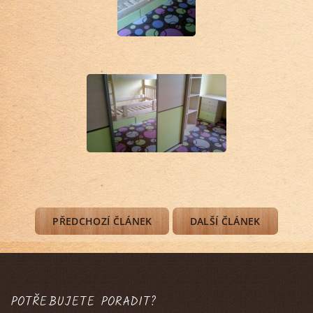
PŘEDCHOZÍ ČLÁNEK
DALŠÍ ČLÁNEK
POTŘEBUJETE PORADIT?