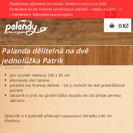
Objednávky přijímáme po emailu. Dodání od prosince 2026.
Dodáváme jen do červeně vyznačených regionů - mapku najdete
v Kontaktech. Děkujeme za pochopení.
0 Kč
Palanda dělitelná na dvě
jednolůžka Patrik
15.9.2013
pro rozměr matrace 195 x 85 cm
přerušený vlez vpravo
palanda má hranoly dělené - lze ji rozložit na dvě jednolůžkové
postele
zákazník si přál na spodní lůžko dozadu ke zdi přidat pevnou
zábranu
Zákazník si k palandě přikoupil nasazovací ohrádku 140 cm
dlouhou.